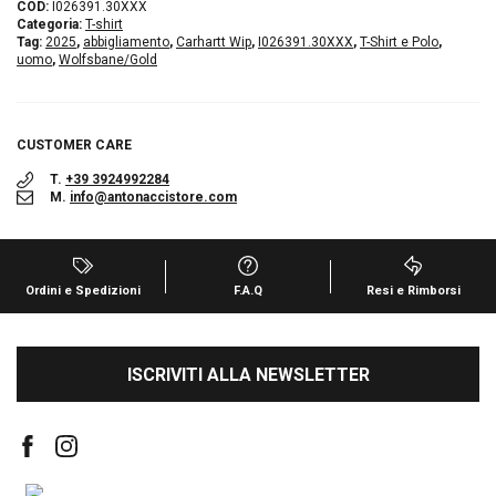
COD:
I026391.30XXX
Categoria:
T-shirt
Tag:
2025
,
abbigliamento
,
Carhartt Wip
,
I026391.30XXX
,
T-Shirt e Polo
,
uomo
,
Wolfsbane/Gold
CUSTOMER CARE
T.
+39 3924992284
M.
info@antonaccistore.com
Ordini e Spedizioni
F.A.Q
Resi e Rimborsi
ISCRIVITI ALLA NEWSLETTER