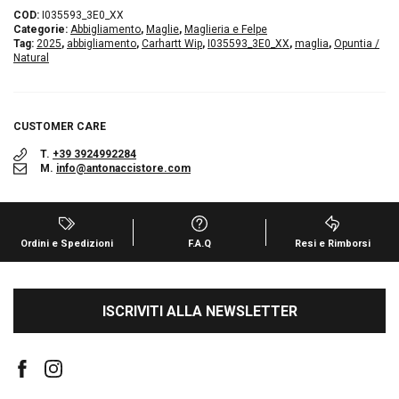
COD:
I035593_3E0_XX
Categorie:
Abbigliamento
,
Maglie
,
Maglieria e Felpe
Tag:
2025
,
abbigliamento
,
Carhartt Wip
,
I035593_3E0_XX
,
maglia
,
Opuntia /
Natural
CUSTOMER CARE
T.
+39 3924992284
M.
info@antonaccistore.com
Ordini e Spedizioni
F.A.Q
Resi e Rimborsi
ISCRIVITI ALLA NEWSLETTER