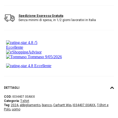
Spedizione Espressa Gratuita
Senza minimi di spesa, in 1/2 giorni lavorativi in Italia
DETTAGLI
COD:
I034407.00AXX
Categoria:
T-shirt
Tag:
2024
,
abbigliamento
,
bianco
,
Carhartt Wip
,
I034407.00AXX
,
T-Shirt e
Polo
,
uomo