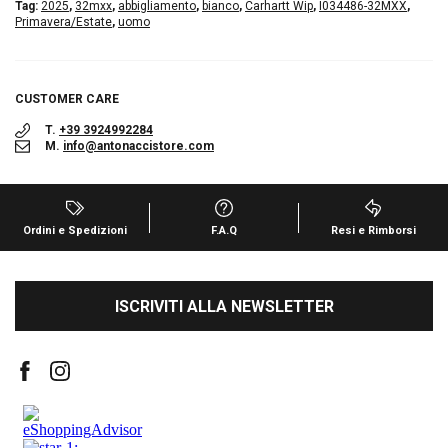
Tag:
2025
,
32mxx
,
abbigliamento
,
bianco
,
Carhartt Wip
,
I034486-32MXX
,
Primavera/Estate
,
uomo
CUSTOMER CARE
T.
+39 3924992284
M.
info@antonaccistore.com
Ordini e Spedizioni
F.A.Q
Resi e Rimborsi
ISCRIVITI ALLA NEWSLETTER