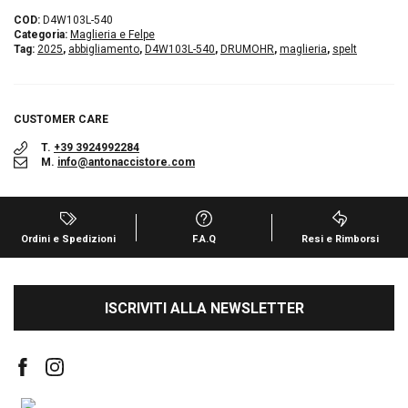
COD:
D4W103L-540
Categoria:
Maglieria e Felpe
Tag:
2025
,
abbigliamento
,
D4W103L-540
,
DRUMOHR
,
maglieria
,
spelt
CUSTOMER CARE
T.
+39 3924992284
M.
info@antonaccistore.com
Ordini e Spedizioni
F.A.Q
Resi e Rimborsi
ISCRIVITI ALLA NEWSLETTER