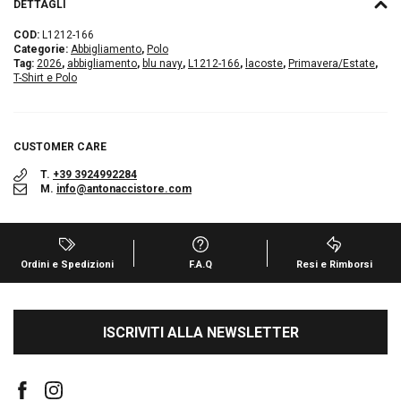
DETTAGLI
COD:
L1212-166
Categorie:
Abbigliamento
,
Polo
Tag:
2026
,
abbigliamento
,
blu navy
,
L1212-166
,
lacoste
,
Primavera/Estate
,
T-Shirt e Polo
CUSTOMER CARE
T.
+39 3924992284
M.
info@antonaccistore.com
Ordini e Spedizioni
F.A.Q
Resi e Rimborsi
ISCRIVITI ALLA NEWSLETTER