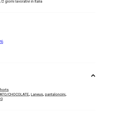
 giorni lavorativi in Italia
horts
LATO/CHOCOLATE
,
Laneus
,
pantaloncini
,
20