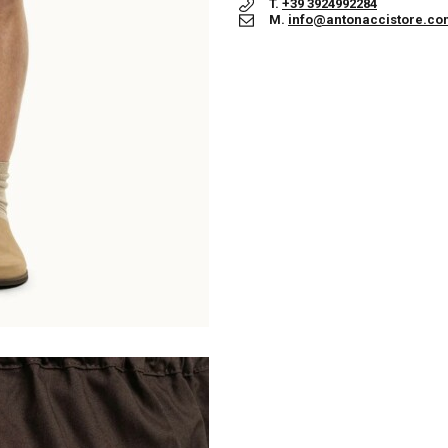
T.
+39 3924992284
M.
info@antonaccistore.co