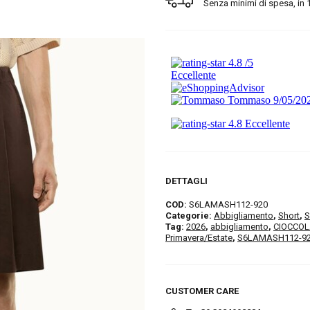
Senza minimi di spesa, in 1/2
DETTAGLI
COD:
S6LAMASH112-920
Categorie:
Abbigliamento
,
Short
,
S
Tag:
2026
,
abbigliamento
,
CIOCCO
Primavera/Estate
,
S6LAMASH112-9
CUSTOMER CARE