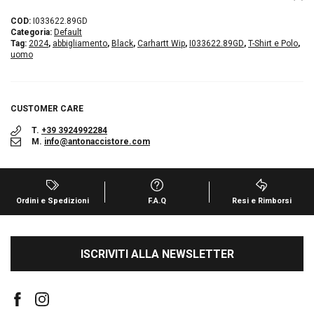
COD:
I033622.89GD
Categoria:
Default
Tag:
2024
,
abbigliamento
,
Black
,
Carhartt Wip
,
I033622.89GD
,
T-Shirt e Polo
,
uomo
CUSTOMER CARE
T.
+39 3924992284
M.
info@antonaccistore.com
Ordini e Spedizioni
F.A.Q
Resi e Rimborsi
ISCRIVITI ALLA NEWSLETTER