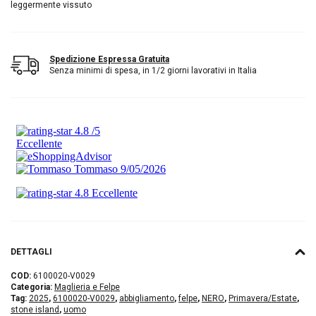
leggermente vissuto
Spedizione Espressa Gratuita
Senza minimi di spesa, in 1/2 giorni lavorativi in Italia
DETTAGLI
COD:
6100020-V0029
Categoria:
Maglieria e Felpe
Tag:
2025
,
6100020-V0029
,
abbigliamento
,
felpe
,
NERO
,
Primavera/Estate
,
stone island
,
uomo