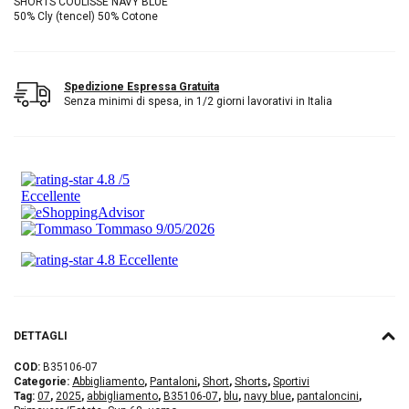
SHORTS COULISSE NAVY BLUE
50% Cly (tencel) 50% Cotone
Spedizione Espressa Gratuita
Senza minimi di spesa, in 1/2 giorni lavorativi in Italia
DETTAGLI
COD:
B35106-07
Categorie:
Abbigliamento
,
Pantaloni
,
Short
,
Shorts
,
Sportivi
Tag:
07
,
2025
,
abbigliamento
,
B35106-07
,
blu
,
navy blue
,
pantaloncini
,