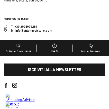
Primavera/Estate
,
Sun 68
,
uomo
CUSTOMER CARE
T.
+39 3924992284
M.
info@antonaccistore.com
Ordini e Spedizioni
F.A.Q
Resi e Rimborsi
ISCRIVITI ALLA NEWSLETTER