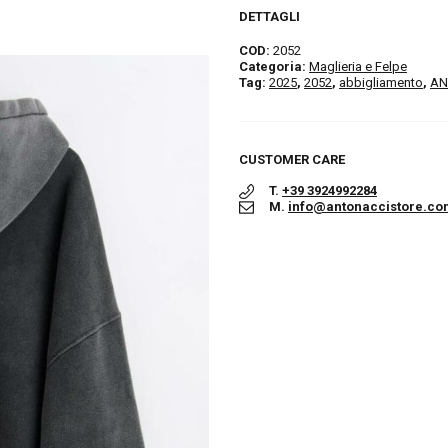
DETTAGLI
COD:
2052
Categoria:
Maglieria e Felpe
Tag:
2025
,
2052
,
abbigliamento
,
AN
CUSTOMER CARE
T.
+39 3924992284
M.
info@antonaccistore.co