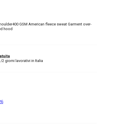
shoulder400 GSM American fleece sweat Garment over-
ed hood
atuita
 giorni lavorativi in Italia