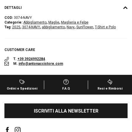
DETTAGLI
COD:
3074-NAVY
Categorie:
Abbigliamento
,
Maglie
,
Maglieria e Felpe
Tag:
2025
,
3074-NAVY
,
abbigliamento
,
Navy
,
SunFlower
,
T-Shirt e Polo
CUSTOMER CARE
T.
+39 3924992284
M.
info@antonaccistore.com
Ordini e Spedizioni
F.A.Q
Resi e Rimborsi
ISCRIVITI ALLA NEWSLETTER