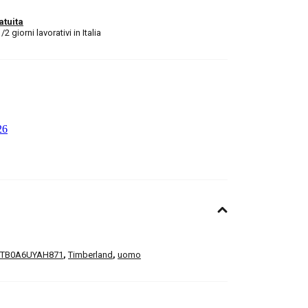
atuita
 giorni lavorativi in Italia
TB0A6UYAH871
,
Timberland
,
uomo