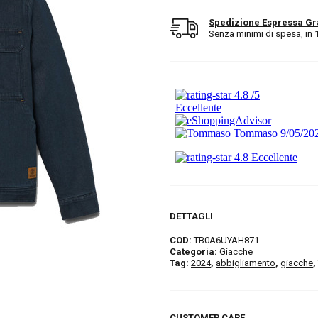
Spedizione Espressa Gr
Senza minimi di spesa, in 1/2
DETTAGLI
COD:
TB0A6UYAH871
Categoria:
Giacche
Tag:
2024
,
abbigliamento
,
giacche
,
CUSTOMER CARE