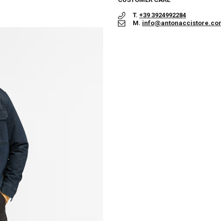
T.
+39 3924992284
M.
info@antonaccistore.co