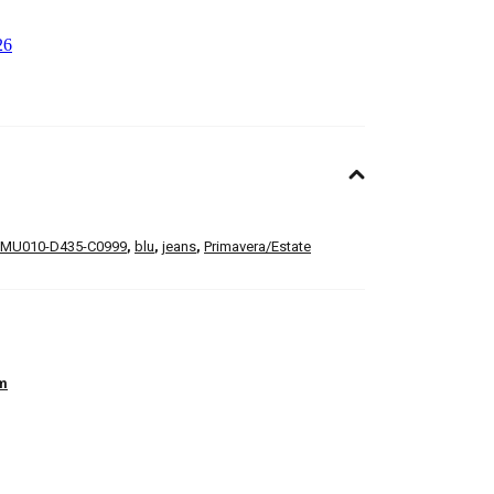
MU010-D435-C0999
,
blu
,
jeans
,
Primavera/Estate
m