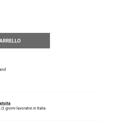
CARRELLO
and
atuita
 giorni lavorativi in Italia