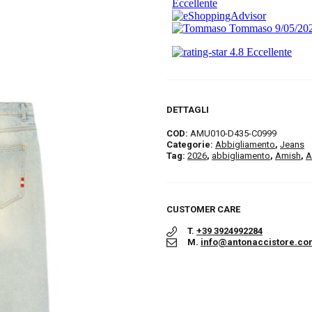
DETTAGLI
COD:
AMU010-D435-C0999
Categorie:
Abbigliamento
,
Jeans
Tag:
2026
,
abbigliamento
,
Amish
,
A
CUSTOMER CARE
T.
+39 3924992284
M.
info@antonaccistore.co