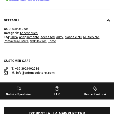
DETTAGLI
COD:
SOPU62WB
Categoria:
Accessories
Tag:
2024
,
abbigliamento
,
accessori
,
autry
,
bianca e blu
,
Multicolore
,
Primavera/Estate
,
SOPU62WB
,
uomo
CUSTOMER CARE
T.
+39 3924992284
M.
info@antonaccistore.com
Ordini e Spedizioni
F.A.Q
Resi e Rimborsi
ISCRIVITI ALLA NEWSLETTER