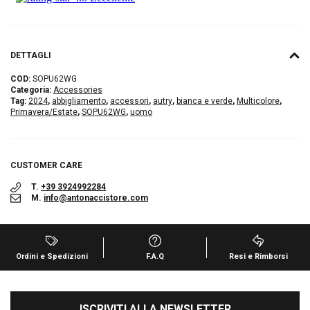
DETTAGLI
COD:
SOPU62WG
Categoria:
Accessories
Tag:
2024
,
abbigliamento
,
accessori
,
autry
,
bianca e verde
,
Multicolore
,
Primavera/Estate
,
SOPU62WG
,
uomo
CUSTOMER CARE
T.
+39 3924992284
M.
info@antonaccistore.com
Ordini e Spedizioni
F.A.Q
Resi e Rimborsi
ISCRIVITI ALLA NEWSLETTER