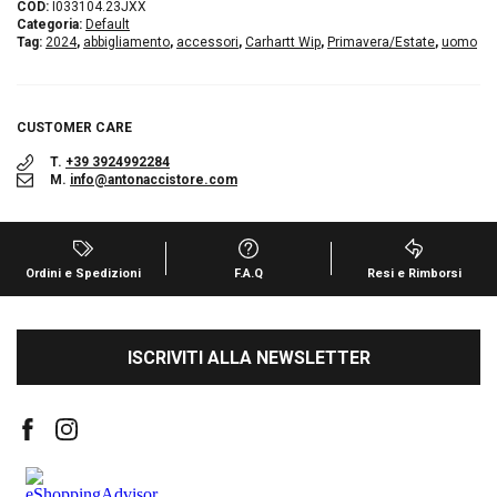
COD:
I033104.23JXX
Categoria:
Default
Tag:
2024
,
abbigliamento
,
accessori
,
Carhartt Wip
,
Primavera/Estate
,
uomo
CUSTOMER CARE
T.
+39 3924992284
M.
info@antonaccistore.com
Ordini e Spedizioni
F.A.Q
Resi e Rimborsi
ISCRIVITI ALLA NEWSLETTER