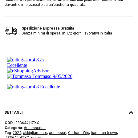
davanti è impreziosito da un’etichetta quadrata.
Spedizione Espressa Gratuita
Senza minimi di spesa, in 1/2 giorni lavorativi in Italia
DETTAGLI
COD:
I033644.HZXX
Categoria:
Accessories
Tag:
2024
,
abbigliamento
,
accessori
,
Carhartt Wip
,
hamilton brown
,
I033644.HZXX
,
uomo