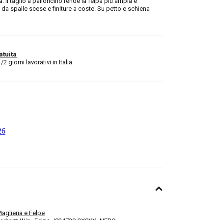
. Il taglio a palloncino rende la felpa più ampia e
a spalle scese e finiture a coste. Su petto e schiena
atuita
 giorni lavorativi in Italia
aglieria e Felpe