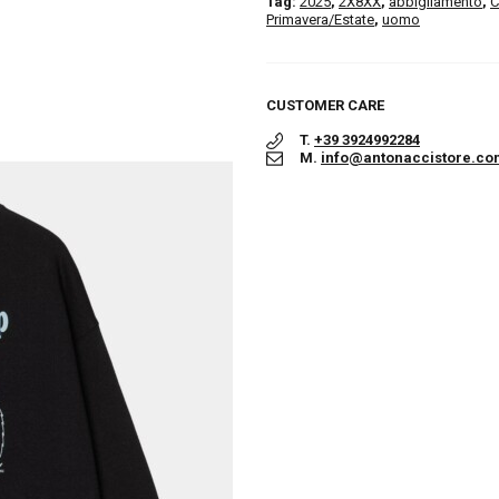
Tag:
2025
,
2X8XX
,
abbigliamento
,
C
Primavera/Estate
,
uomo
CUSTOMER CARE
T.
+39 3924992284
M.
info@antonaccistore.co