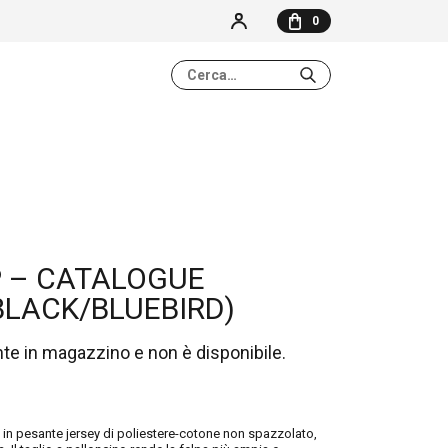
0
NESSUN ELEMENTO NEL CARRELLO
 – CATALOGUE
BLACK/BLUEBIRD)
nte in magazzino e non è disponibile.
 in pesante jersey di poliestere-cotone non spazzolato,