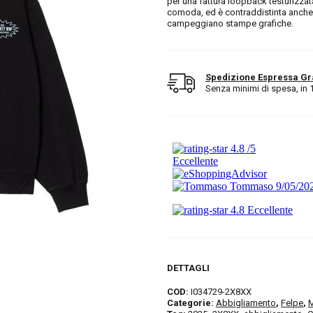
per una fattura loopback testurizzata
comoda, ed è contraddistinta anche d
campeggiano stampe grafiche.
Spedizione Espressa Gr
Senza minimi di spesa, in 1/2
DETTAGLI
COD:
I034729-2X8XX
Categorie:
Abbigliamento
,
Felpe
,
M