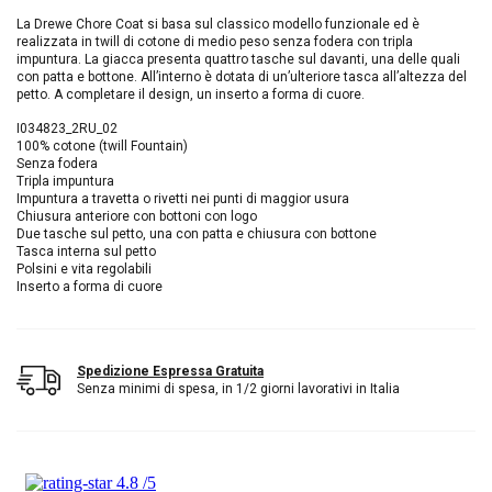
La Drewe Chore Coat si basa sul classico modello funzionale ed è
realizzata in twill di cotone di medio peso senza fodera con tripla
impuntura. La giacca presenta quattro tasche sul davanti, una delle quali
con patta e bottone. All’interno è dotata di un’ulteriore tasca all’altezza del
petto. A completare il design, un inserto a forma di cuore.
I034823_2RU_02
100% cotone (twill Fountain)
Senza fodera
Tripla impuntura
Impuntura a travetta o rivetti nei punti di maggior usura
Chiusura anteriore con bottoni con logo
Due tasche sul petto, una con patta e chiusura con bottone
Tasca interna sul petto
Polsini e vita regolabili
Inserto a forma di cuore
Spedizione Espressa Gratuita
Senza minimi di spesa, in 1/2 giorni lavorativi in Italia