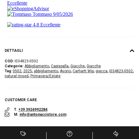
DETTAGLI
COD:
I034823-0502
Categorie:
Abbigliamento
,
Capispalla
,
Giacche
,
Giacche
Tag:
0502
,
2025
,
abbigliamento
,
Avorio
,
Carhartt Wip
,
giacca
,
I034823-0502
,
natural rinsed
,
Primavera/Estate
CUSTOMER CARE
T.
+39 3924992284
M.
info@antonaccistore.com