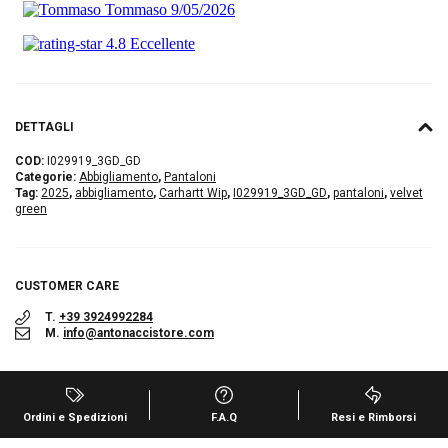
DETTAGLI
COD:
I029919_3GD_GD
Categorie:
Abbigliamento
,
Pantaloni
Tag:
2025
,
abbigliamento
,
Carhartt Wip
,
I029919_3GD_GD
,
pantaloni
,
velvet
green
CUSTOMER CARE
T.
+39 3924992284
M.
info@antonaccistore.com
Ordini e Spedizioni
F.A.Q
Resi e Rimborsi