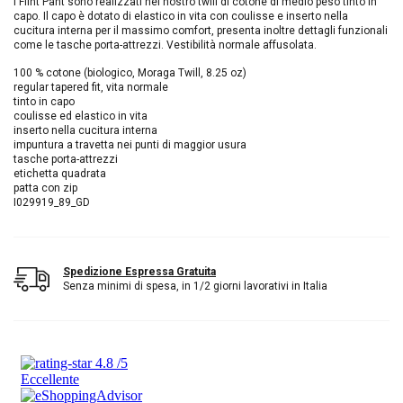
I Flint Pant sono realizzati nel nostro twill di cotone di medio peso tinto in
capo. Il capo è dotato di elastico in vita con coulisse e inserto nella
cucitura interna per il massimo comfort, presenta inoltre dettagli funzionali
come le tasche porta-attrezzi. Vestibilità normale affusolata.
100 % cotone (biologico, Moraga Twill, 8.25 oz)
regular tapered fit, vita normale
tinto in capo
coulisse ed elastico in vita
inserto nella cucitura interna
impuntura a travetta nei punti di maggior usura
tasche porta-attrezzi
etichetta quadrata
patta con zip
I029919_89_GD
Spedizione Espressa Gratuita
Senza minimi di spesa, in 1/2 giorni lavorativi in Italia