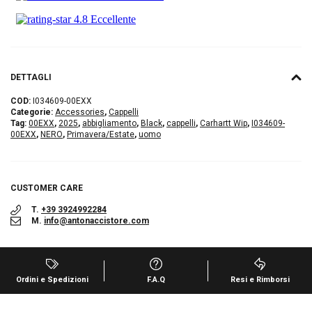
DETTAGLI
COD:
I034609-00EXX
Categorie:
Accessories
,
Cappelli
Tag:
00EXX
,
2025
,
abbigliamento
,
Black
,
cappelli
,
Carhartt Wip
,
I034609-
00EXX
,
NERO
,
Primavera/Estate
,
uomo
CUSTOMER CARE
T.
+39 3924992284
M.
info@antonaccistore.com
Ordini e Spedizioni
F.A.Q
Resi e Rimborsi