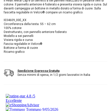
Il Heart Metal Cap è un berretto a sei pannelli realizzato in pesante twill di
cotone. Il pannello anteriore è foderato e presenta visiera rigida e curva. Sul
davanti campeggia un bottone in metallo dorato a forma di cuore. Sulla
fascetta regolabile in Velcro® compare un ricamo grafico.
I034609_00E_XX
Circonferenza della testa: 55 – 62 cm
100% cotone
Destrutturato, con pannello anteriore foderato
Modello a sei pannelli
Visiera rigida e curva
Fascia regolabile in Velcro®
Bottone a forma di cuore
Ricamo grafico
Spedizione Espressa Gratuita
Senza minimi di spesa, in 1/2 giorni lavorativi in Italia