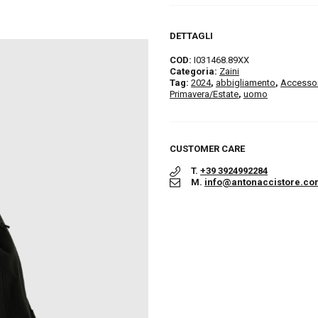
DETTAGLI
COD:
I031468.89XX
Categoria:
Zaini
Tag:
2024
,
abbigliamento
,
Accessor
Primavera/Estate
,
uomo
CUSTOMER CARE
T.
+39 3924992284
M.
info@antonaccistore.co