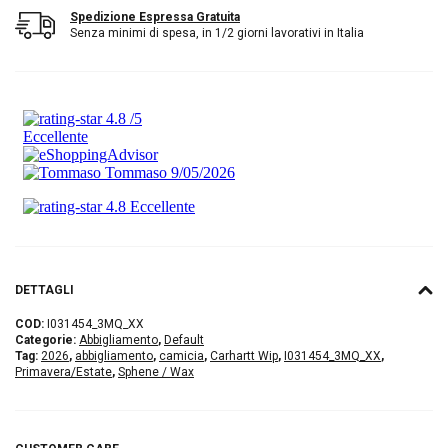
Spedizione Espressa Gratuita
Senza minimi di spesa, in 1/2 giorni lavorativi in Italia
DETTAGLI
COD:
I031454_3MQ_XX
Categorie:
Abbigliamento
,
Default
Tag:
2026
,
abbigliamento
,
camicia
,
Carhartt Wip
,
I031454_3MQ_XX
,
Primavera/Estate
,
Sphene / Wax