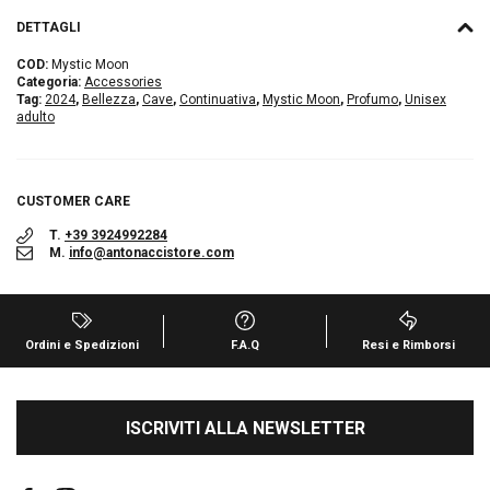
DETTAGLI
COD:
Mystic Moon
Categoria:
Accessories
Tag:
2024
,
Bellezza
,
Cave
,
Continuativa
,
Mystic Moon
,
Profumo
,
Unisex
adulto
CUSTOMER CARE
T.
+39 3924992284
M.
info@antonaccistore.com
Ordini e Spedizioni
F.A.Q
Resi e Rimborsi
ISCRIVITI ALLA NEWSLETTER