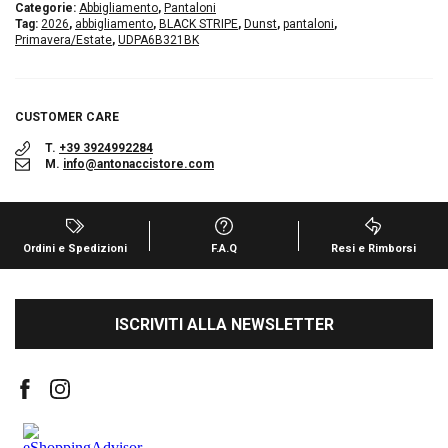
Categorie:
Abbigliamento
,
Pantaloni
Tag:
2026
,
abbigliamento
,
BLACK STRIPE
,
Dunst
,
pantaloni
,
Primavera/Estate
,
UDPA6B321BK
CUSTOMER CARE
T.
+39 3924992284
M.
info@antonaccistore.com
Ordini e Spedizioni
F.A.Q
Resi e Rimborsi
ISCRIVITI ALLA NEWSLETTER