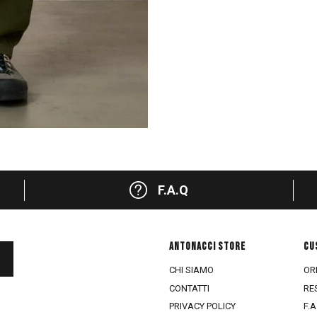
F.A.Q
ANTONACCI STORE
CU
CHI SIAMO
ORD
CONTATTI
RE
PRIVACY POLICY
F.A