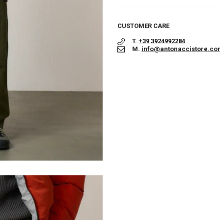
CUSTOMER CARE
T.
+39 3924992284
M.
info@antonaccistore.co