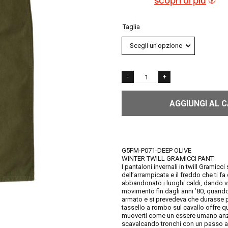
scopri di più
Taglia
AGGIUNGI AL 
G5FM-P071-DEEP OLIVE
WINTER TWILL GRAMICCI PANT
I pantaloni invernali in twill Gramicci
dell’arrampicata e il freddo che ti f
abbandonato i luoghi caldi, dando vi
movimento fin dagli anni ’80, quando
armato e si prevedeva che durasse più
tassello a rombo sul cavallo offre q
muoverti come un essere umano anzic
scavalcando tronchi con un passo al