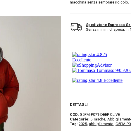
macchina senza sembrare ridicolo.
Spedizione Espressa Gr
Senza minimi di spesa, in 1/2
DETTAGLI
COD:
G5FM-P071-DEEP OLIVE
Categorie:
5 Tasche
,
Abbigliament
Tag:
2025
,
abbigliamento
,
G5FM-P0