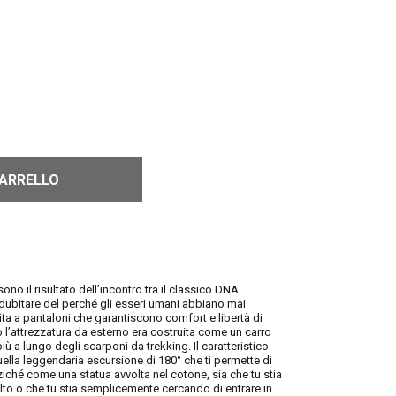
CARRELLO
 sono il risultato dell’incontro tra il classico DNA
a dubitare del perché gli esseri umani abbiano mai
ta a pantaloni che garantiscono comfort e libertà di
 l’attrezzatura da esterno era costruita come un carro
 a lungo degli scarponi da trekking. Il caratteristico
uella leggendaria escursione di 180° che ti permette di
hé come una statua avvolta nel cotone, sia che tu stia
to o che tu stia semplicemente cercando di entrare in