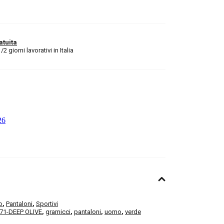
atuita
 giorni lavorativi in Italia
o
,
Pantaloni
,
Sportivi
71-DEEP OLIVE
,
gramicci
,
pantaloni
,
uomo
,
verde