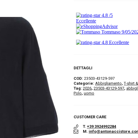
DETTAGLI
COD:
23503-43129-597
Categorie:
Abbigliamento
,
T-shirt 
Tag:
2026
,
23503-43129-597
,
abbig
Polo
,
uomo
CUSTOMER CARE
T.
+39 3924992284
M.
info@antonaccistore.co