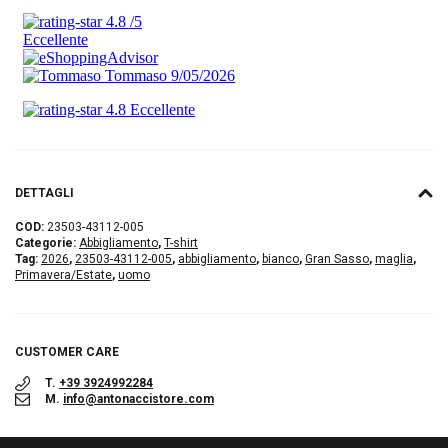
DETTAGLI
COD:
23503-43112-005
Categorie:
Abbigliamento
,
T-shirt
Tag:
2026
,
23503-43112-005
,
abbigliamento
,
bianco
,
Gran Sasso
,
maglia
,
Primavera/Estate
,
uomo
CUSTOMER CARE
T.
+39 3924992284
M.
info@antonaccistore.com