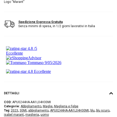
Logo “Marant”
Spedizione Espressa Gratuita
Senza minimi di spesa, in 1/2 giorni lavorativi in Italia
DETTAGLI
COD:
APU0244HA-AA1L04H30MI
Categorie:
Abbigliamento
,
Maglie
,
Maglieria e Felpe
Tag:
2023
,
30MI
,
abbigliamento
,
APU0244HA-AA1L04H30MI
,
blu
,
blu scuro
,
isabel marant
,
maglieria
,
uomo