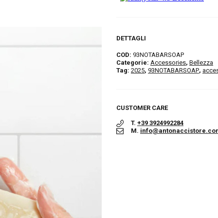
DETTAGLI
COD:
93NOTABARSOAP
Categorie:
Accessories
,
Bellezza
Tag:
2025
,
93NOTABARSOAP
,
acces
CUSTOMER CARE
T.
+39 3924992284
M.
info@antonaccistore.co