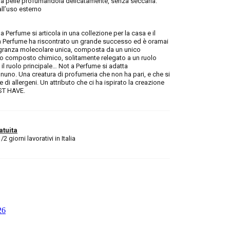
la pelle profumandola delicatamente, senza seccarla.
ll’uso esterno
a Perfume si articola in una collezione per la casa e il
 a Perfume ha riscontrato un grande successo ed è oramai
agranza molecolare unica, composta da un unico
to composto chimico, solitamente relegato a un ruolo
 il ruolo principale… Not a Perfume si adatta
gnuno. Una creatura di profumeria che non ha pari, e che si
 di allergeni. Un attributo che ci ha ispirato la creazione
UST HAVE.
atuita
 giorni lavorativi in Italia