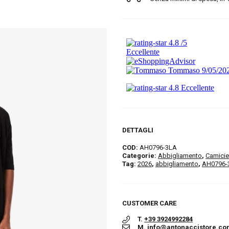
DETTAGLI
COD:
AH0796-3LA
Categorie:
Abbigliamento
,
Camicie
Tag:
2026
,
abbigliamento
,
AH0796-
CUSTOMER CARE
T.
+39 3924992284
M.
info@antonaccistore.co