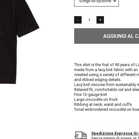
AGGIUNGI AL 
This shirt is the fruit of 90 years o
made from a lacy knit fabric with an
created using a variety of different 
and ribbed edging details.
Lacy knit viscose from sustainably
Relaxed fit, comfortable cut and sle
Fine 12-gauge knit
Large crocodile on front
Ribbing at neck, waist and cuffs
Tonal embroidered crocodile on bus
Spedizione Espressa Gr
Senza minimi di spesa, in 1/2