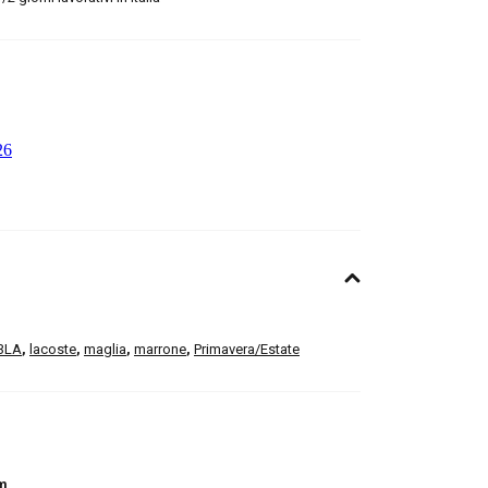
3LA
,
lacoste
,
maglia
,
marrone
,
Primavera/Estate
m