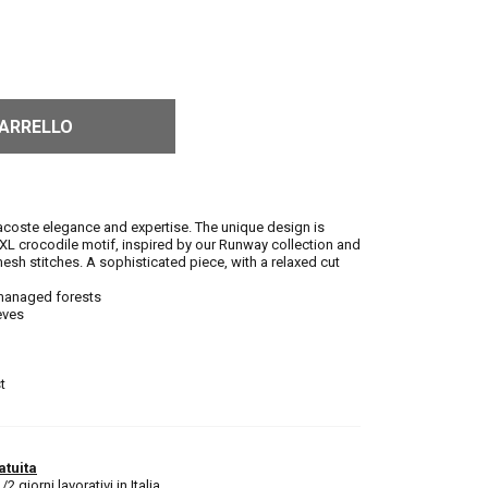
CARRELLO
f Lacoste elegance and expertise. The unique design is
 XL crocodile motif, inspired by our Runway collection and
mesh stitches. A sophisticated piece, with a relaxed cut
 managed forests
eves
t
atuita
 giorni lavorativi in Italia