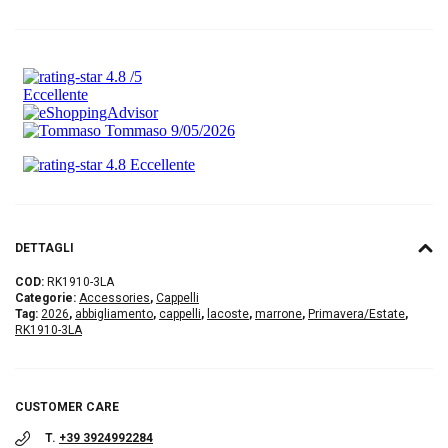
DETTAGLI
COD:
RK1910-3LA
Categorie:
Accessories
,
Cappelli
Tag:
2026
,
abbigliamento
,
cappelli
,
lacoste
,
marrone
,
Primavera/Estate
,
RK1910-3LA
CUSTOMER CARE
T.
+39 3924992284