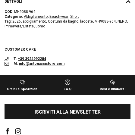
DETTAGLI
COD:
MH9088-964
Categorie:
Abbigliamento
,
Beachwear
,
Short
Tag:
2026
,
abbigliamento
,
Costumi da bagno
,
lacoste
,
MH9088-964
,
NERO
,
Primavera/Estate
,
uomo
CUSTOMER CARE
T.
+39 3924992284
M.
info@antonaccistore.com
Ordini e Spedizioni
F.A.Q
Resi e Rimborsi
ISCRIVITI ALLA NEWSLETTER