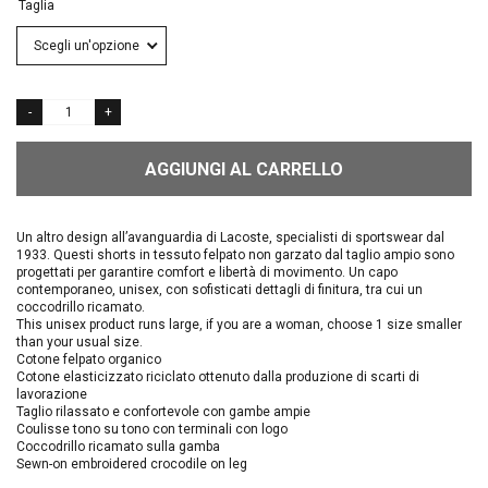
Taglia
AGGIUNGI AL CARRELLO
Un altro design all’avanguardia di Lacoste, specialisti di sportswear dal
1933. Questi shorts in tessuto felpato non garzato dal taglio ampio sono
progettati per garantire comfort e libertà di movimento. Un capo
contemporaneo, unisex, con sofisticati dettagli di finitura, tra cui un
coccodrillo ricamato.
This unisex product runs large, if you are a woman, choose 1 size smaller
than your usual size.
Cotone felpato organico
Cotone elasticizzato riciclato ottenuto dalla produzione di scarti di
lavorazione
Taglio rilassato e confortevole con gambe ampie
Coulisse tono su tono con terminali con logo
Coccodrillo ricamato sulla gamba
Sewn-on embroidered crocodile on leg