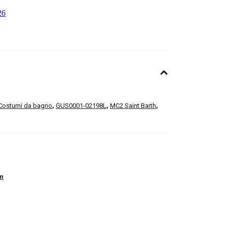
Costumi da bagno
,
GUS0001-02198L
,
MC2 Saint Barth
,
m