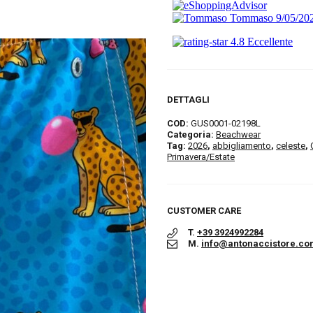
DETTAGLI
COD:
GUS0001-02198L
Categoria:
Beachwear
Tag:
2026
,
abbigliamento
,
celeste
,
Primavera/Estate
CUSTOMER CARE
T.
+39 3924992284
M.
info@antonaccistore.co