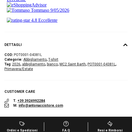
DETTAGLI
COD:
POT0001-04381L
Categorie:
Abbigliamento
,
T-shirt
Tag:
2026
,
abbigliamento
,
bianco
,
MC2 Saint Barth
,
POT0001-04381L
,
Primavera/Estate
CUSTOMER CARE
T.
+39 3924992284
M.
info@antonaccistore.com
Ordini e Spedizioni
F.A.Q
Resi e Rimborsi