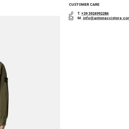
CUSTOMER CARE
T.
+39 3924992284
M.
info@antonaccistore.co