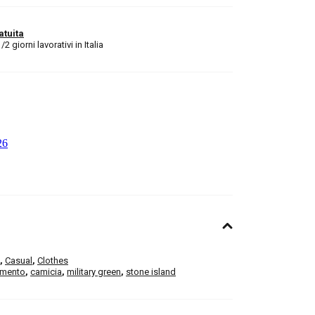
atuita
 giorni lavorativi in Italia
,
Casual
,
Clothes
amento
,
camicia
,
military green
,
stone island