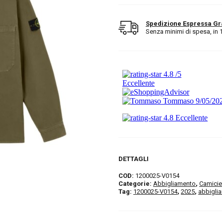
Spedizione Espressa Gr
Senza minimi di spesa, in 1/2
DETTAGLI
COD:
1200025-V0154
Categorie:
Abbigliamento
,
Camicie
Tag:
1200025-V0154
,
2025
,
abbigli