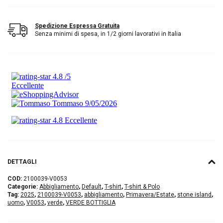
Spedizione Espressa Gratuita
Senza minimi di spesa, in 1/2 giorni lavorativi in Italia
DETTAGLI
COD:
2100039-V0053
Categorie:
Abbigliamento
,
Default
,
T-shirt
,
T-shirt & Polo
Tag:
2025
,
2100039-V0053
,
abbigliamento
,
Primavera/Estate
,
stone island
,
uomo
,
V0053
,
verde
,
VERDE BOTTIGLIA