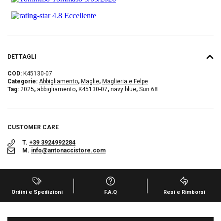
DETTAGLI
COD:
K45130-07
Categorie:
Abbigliamento
,
Maglie
,
Maglieria e Felpe
Tag:
2025
,
abbigliamento
,
K45130-07
,
navy blue
,
Sun 68
CUSTOMER CARE
T.
+39 3924992284
M.
info@antonaccistore.com
Ordini e Spedizioni
F.A.Q
Resi e Rimborsi